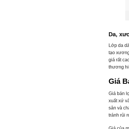
Da, xươ
Lớp da dà
tạo xương
giá rất c
thương hiệ
Giá B
Giá bán l
xuất xứ v
sản và ch
tránh rủi 
Giá của m