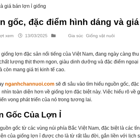
 giá bán lợn ỉ giống
 gốc, đặc điểm hình dáng và giá 
ượt xem
13/03/2025
Gia súc
Giống vật nuôi
t giống lợn đặc sản nổi tiếng của Việt Nam, đang ngày càng th
 chất lượng thịt thơm ngon, giàu dinh dưỡng và đặc điểm ngoại 
 còn mang giá trị kinh tế cao.
này
nganhchannuoi.com
sẽ đi sâu vào tìm hiểu nguồn gốc, đặc 
 nhìn toàn diện hơn về giống lợn đặc biệt này. Việc hiểu rõ về 
iển vọng phát triển của nó trong tương lai.
 Gốc Của Lợn Ỉ
nguồn gốc từ các vùng núi phía Bắc Việt Nam, đặc biệt là các
iện của giống lợn ỉ được cho là từ rất lâu đời, gắn liền với lị