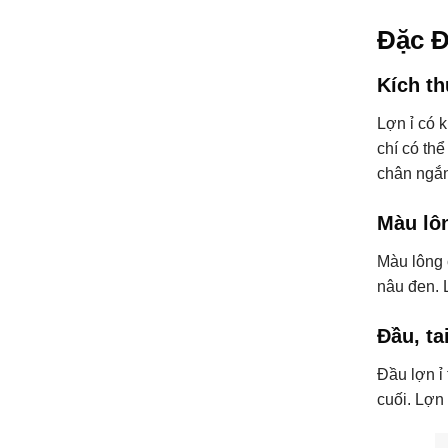
Đặc Đ
Kích t
Lợn ỉ có 
chí có th
chân ngắn
Màu lô
Màu lông 
nâu đen. 
Đầu, ta
Đầu lợn ỉ
cuối. Lợn