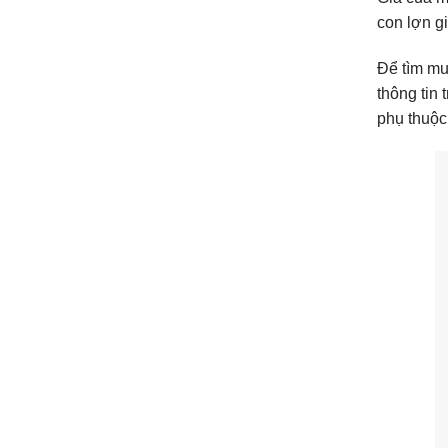
con lợn g
Để tìm mu
thông tin
phụ thuộc