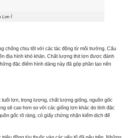
 Lợn Ỉ
g chống chịu tốt với các tác động từ môi trường. Cấu
rên địa hình khó khăn. Chất lượng thịt lợn được đánh
h những đặc điểm hình dáng này đã góp phần tạo nên
 tuổi lợn, trọng lượng, chất lượng giống, nguồn gốc
iống sẽ cao hơn so với các giống lợn khác do tính đặc
guồn gốc rõ ràng, có giấy chứng nhận kiểm dịch để
 triệu đồng tùy thuộc vào các yếu tố đã nêu trên. Những