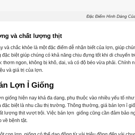
Đặc Điểm Hình Dáng Của
ng và chất lượng thịt
y và chắc khỏe là một đặc điểm dễ nhận biết của lợn, giúp chún
 đặc biệt giúp chúng có khả năng chịu đựng tốt khi di chuyển t
ao: thơm ngon, không bị khô, dai, và có độ béo vừa phải. Chín
u và giá trị của lợn.
án Lợn Ỉ Giống
ợn giống hiện nay khá đa dạng, phụ thuộc vào nhiều yếu tố như:
à đặc biệt là nhu cầu thị trường. Thông thường, giá bán lợn ỉ g
ất lượng thịt vượt trội. Việc bán lợn giống cũng cần đảm bảo n
ro về bệnh tật.
ột con lợn giống có thể dao động từ vài triệu đồng đến vài chục