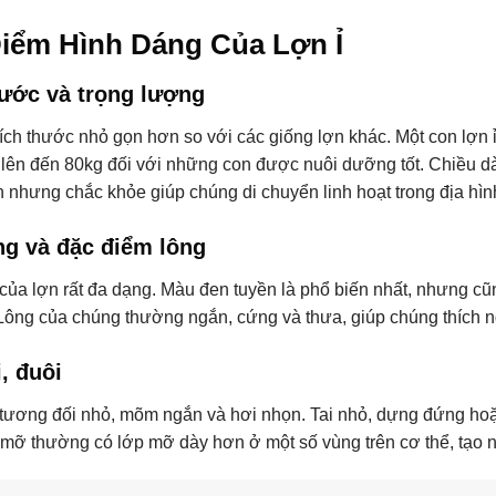
iểm Hình Dáng Của Lợn Ỉ
hước và trọng lượng
kích thước nhỏ gọn hơn so với các giống lợn khác. Một con lợn
ể lên đến 80kg đối với những con được nuôi dưỡng tốt. Chiều d
 nhưng chắc khỏe giúp chúng di chuyển linh hoạt trong địa hình
ng và đặc điểm lông
của lợn rất đa dạng. Màu đen tuyền là phổ biến nhất, nhưng c
Lông của chúng thường ngắn, cứng và thưa, giúp chúng thích nghi
i, đuôi
 tương đối nhỏ, mõm ngắn và hơi nhọn. Tai nhỏ, dựng đứng ho
 mỡ thường có lớp mỡ dày hơn ở một số vùng trên cơ thể, tạo nê