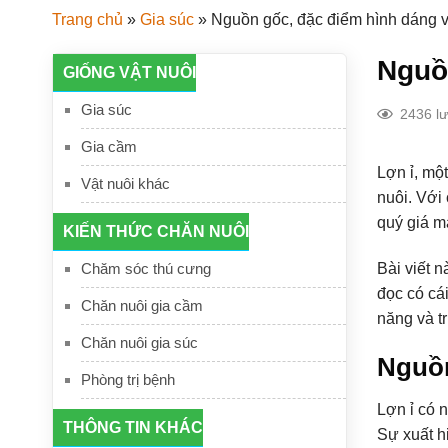
Trang chủ
»
Gia súc
»
Nguồn gốc, đặc điểm hình dáng và
Nguồn
GIỐNG VẬT NUÔI
Gia súc
2436 l
Gia cầm
Lợn ỉ, mộ
Vật nuôi khác
nuôi. Với
quý giá mà
KIẾN THỨC CHĂN NUÔI
Bài viết 
Chăm sóc thú cưng
đọc có cái
Chăn nuôi gia cầm
năng và tr
Chăn nuôi gia súc
Nguồn
Phòng trị bệnh
Lợn ỉ có 
THÔNG TIN KHÁC
Sự xuất h