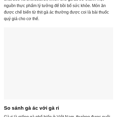
nguồn thực phẩm lý tưởng để bồi bổ sức khỏe. Món ăn
được chế biến từ thịt gà ác thường được coi là bài thuốc
quý giá cho cơ thể.
So sánh gà ác với gà ri
Gà ri là giống gà phổ biến ở Việt Nam, thường được nuôi