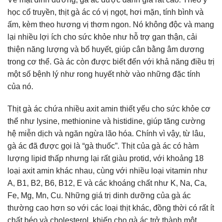
học cổ truyền, thịt gà ác có vị ngọt, hơi mặn, tính bình và
ấm, kèm theo hương vị thơm ngon. Nó không độc và mang
lại nhiều lợi ích cho sức khỏe như hỗ trợ gan thận, cải
thiện năng lượng và bổ huyết, giúp cân bằng âm dương
trong cơ thể. Gà ác còn được biết đến với khả năng điều trị
một số bệnh lý như rong huyết nhờ vào những đặc tính
của nó.
Thịt gà ác chứa nhiều axit amin thiết yếu cho sức khỏe cơ
thể như lysine, methionine và histidine, giúp tăng cường
hệ miễn dịch và ngăn ngừa lão hóa. Chính vì vậy, từ lâu,
gà ác đã được gọi là “gà thuốc”. Thịt của gà ác có hàm
lượng lipid thấp nhưng lại rất giàu protid, với khoảng 18
loại axit amin khác nhau, cùng với nhiều loại vitamin như
A, B1, B2, B6, B12, E và các khoáng chất như K, Na, Ca,
Fe, Mg, Mn, Cu. Những giá trị dinh dưỡng của gà ác
thường cao hơn so với các loại thịt khác, đồng thời có rất ít
chất béo và cholesterol, khiến cho gà ác trở thành một