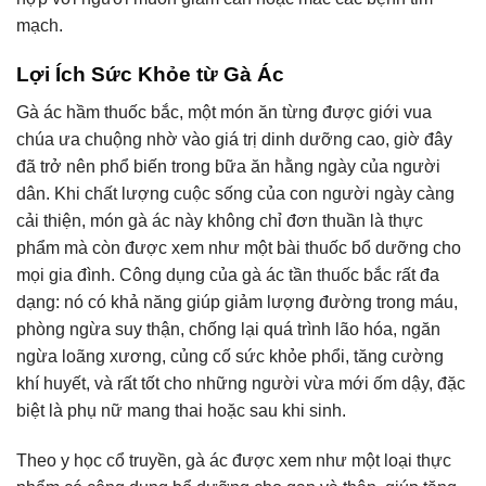
mạch.
Lợi Ích Sức Khỏe từ Gà Ác
Gà ác hầm thuốc bắc, một món ăn từng được giới vua
chúa ưa chuộng nhờ vào giá trị dinh dưỡng cao, giờ đây
đã trở nên phổ biến trong bữa ăn hằng ngày của người
dân. Khi chất lượng cuộc sống của con người ngày càng
cải thiện, món gà ác này không chỉ đơn thuần là thực
phẩm mà còn được xem như một bài thuốc bổ dưỡng cho
mọi gia đình. Công dụng của gà ác tần thuốc bắc rất đa
dạng: nó có khả năng giúp giảm lượng đường trong máu,
phòng ngừa suy thận, chống lại quá trình lão hóa, ngăn
ngừa loãng xương, củng cố sức khỏe phổi, tăng cường
khí huyết, và rất tốt cho những người vừa mới ốm dậy, đặc
biệt là phụ nữ mang thai hoặc sau khi sinh.
Theo y học cổ truyền, gà ác được xem như một loại thực