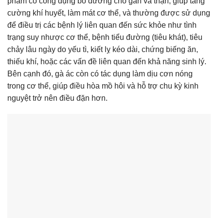
phẩm có công dụng bổ dưỡng cho gan và thận, giúp tăng
cường khí huyết, làm mát cơ thể, và thường được sử dụng
để điều trị các bệnh lý liên quan đến sức khỏe như tình
trạng suy nhược cơ thể, bệnh tiểu đường (tiêu khát), tiêu
chảy lâu ngày do yếu tì, kiết lỵ kéo dài, chứng biếng ăn,
thiếu khí, hoặc các vấn đề liên quan đến khả năng sinh lý.
Bên cạnh đó, gà ác còn có tác dụng làm dịu cơn nóng
trong cơ thể, giúp điều hòa mồ hôi và hỗ trợ chu kỳ kinh
nguyệt trở nên điều đặn hơn.