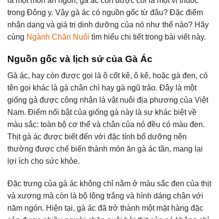
là một món ăn ngon, gà ác còn được coi là một vị thuốc
trong Đông y. Vậy gà ác có nguồn gốc từ đâu? Đặc điểm
nhận dạng và giá trị dinh dưỡng của nó như thế nào? Hãy
cùng
Ngành Chăn Nuôi
tìm hiểu chi tiết trong bài viết này.
Nguồn gốc và lịch sử của Gà Ác
Gà ác, hay còn được gọi là ô cốt kê, ô kê, hoặc gà đen, có
tên gọi khác là gà chân chì hay gà ngũ trảo. Đây là một
giống gà được công nhận là vật nuôi địa phương của Việt
Nam. Điểm nổi bật của giống gà này là sự khác biệt về
màu sắc: toàn bộ cơ thể và chân của nó đều có màu đen.
Thịt gà ác được biết đến với đặc tính bổ dưỡng nên
thường được chế biến thành món ăn gà ác tần, mang lại
lợi ích cho sức khỏe.
Đặc trưng của gà ác không chỉ nằm ở màu sắc đen của thịt
và xương mà còn là bộ lông trắng và hình dáng chân với
năm ngón. Hiện tại, gà ác đã trở thành một mặt hàng đặc