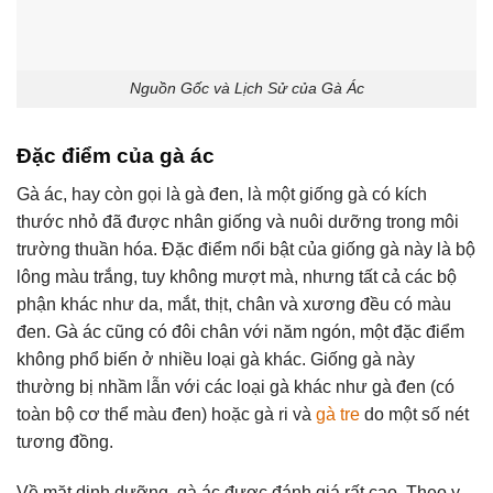
Nguồn Gốc và Lịch Sử của Gà Ác
Đặc điểm của gà ác
Gà ác, hay còn gọi là gà đen, là một giống gà có kích
thước nhỏ đã được nhân giống và nuôi dưỡng trong môi
trường thuần hóa. Đặc điểm nổi bật của giống gà này là bộ
lông màu trắng, tuy không mượt mà, nhưng tất cả các bộ
phận khác như da, mắt, thịt, chân và xương đều có màu
đen. Gà ác cũng có đôi chân với năm ngón, một đặc điểm
không phổ biến ở nhiều loại gà khác. Giống gà này
thường bị nhầm lẫn với các loại gà khác như gà đen (có
toàn bộ cơ thể màu đen) hoặc gà ri và
gà tre
do một số nét
tương đồng.
Về mặt dinh dưỡng, gà ác được đánh giá rất cao. Theo y