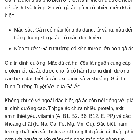
để lấy thịt và trứng. So với gà ác, gà ri có nhiều điểm khác
biệt:
Màu sắc: Gà ri có màu lông đa dạng, từ vàng, nâu đến
trắng, trong khi gà ác có màu đen tuyền.
Kích thước: Gà ri thường có kích thước lớn hơn gà ác.
Giá trị dinh dưỡng: Mặc dù cả hai đều là nguồn cung cấp
protein tốt, gà ác được cho là có hàm lượng dinh dưỡng
cao hơn, đặc biệt là các axit amin và vi khoáng. Giá Trị
Dinh Dưỡng Tuyệt Vời của Gà Ác
Không chỉ có vẻ ngoài đặc biệt, gà ác còn nổi tiếng với giá
trị dinh dưỡng cao. Thịt gà ác chứa nhiều protein, axit
amin thiết yếu, vitamin (A, B1, B2, B6, B12, E, PP) và các
khoáng chất (K, Na, Ca, Fe, Mg, Mn, Cu). Đặc biệt, hàm
lượng chất béo và cholesterol trong thịt gà ác rất thấp, phù
hợp với người muốn giảm cân hoặc mắc các bệnh tim