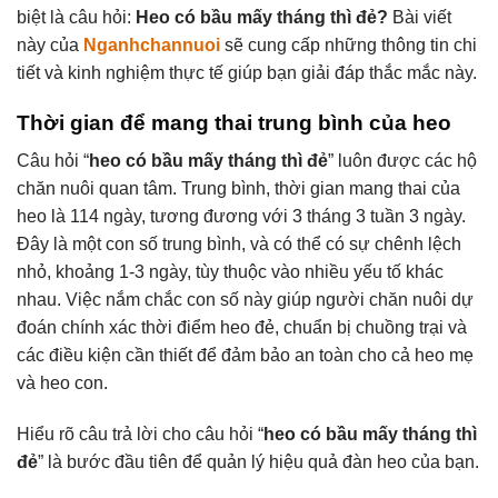
biệt là câu hỏi:
Heo có bầu mấy tháng thì đẻ?
Bài viết
này của
Nganhchannuoi
sẽ cung cấp những thông tin chi
tiết và kinh nghiệm thực tế giúp bạn giải đáp thắc mắc này.
Thời gian để mang thai trung bình của heo
Câu hỏi “
heo có bầu mấy tháng thì đẻ
” luôn được các hộ
chăn nuôi quan tâm. Trung bình, thời gian mang thai của
heo là 114 ngày, tương đương với 3 tháng 3 tuần 3 ngày.
Đây là một con số trung bình, và có thể có sự chênh lệch
nhỏ, khoảng 1-3 ngày, tùy thuộc vào nhiều yếu tố khác
nhau. Việc nắm chắc con số này giúp người chăn nuôi dự
đoán chính xác thời điểm heo đẻ, chuẩn bị chuồng trại và
các điều kiện cần thiết để đảm bảo an toàn cho cả heo mẹ
và heo con.
Hiểu rõ câu trả lời cho câu hỏi “
heo có bầu mấy tháng thì
đẻ
” là bước đầu tiên để quản lý hiệu quả đàn heo của bạn.