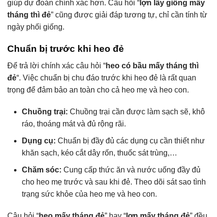
giúp dự đoán chính xác hơn. Câu hỏi “
lợn lấy giống mấy
tháng thì đẻ
” cũng được giải đáp tương tự, chỉ cần tính từ
ngày phối giống.
Chuẩn bị trước khi heo đẻ
Để trả lời chính xác câu hỏi “
heo có bầu mấy tháng thì
đẻ
“. Việc chuẩn bị chu đáo trước khi heo đẻ là rất quan
trọng để đảm bảo an toàn cho cả heo mẹ và heo con.
Chuồng trại:
Chuồng trại cần được làm sạch sẽ, khô
ráo, thoáng mát và đủ rộng rãi.
Dụng cụ:
Chuẩn bị đầy đủ các dụng cụ cần thiết như
khăn sạch, kéo cắt dây rốn, thuốc sát trùng,…
Chăm sóc:
Cung cấp thức ăn và nước uống đầy đủ
cho heo mẹ trước và sau khi đẻ. Theo dõi sát sao tình
trạng sức khỏe của heo mẹ và heo con.
Câu hỏi “
heo mấy tháng đẻ
” hay “
lợn mấy tháng đẻ
” đều