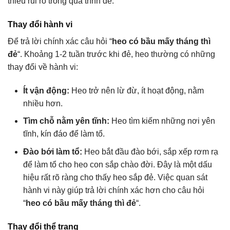
thiểu rủi ro trong quá trình đẻ.
Thay đổi hành vi
Để trả lời chính xác câu hỏi “
heo có bầu mấy tháng thì
đẻ
“. Khoảng 1-2 tuần trước khi đẻ, heo thường có những
thay đổi về hành vi:
Ít vận động:
Heo trở nên lừ đừ, ít hoạt động, nằm
nhiều hơn.
Tìm chỗ nằm yên tĩnh:
Heo tìm kiếm những nơi yên
tĩnh, kín đáo để làm tổ.
Đào bới làm tổ:
Heo bắt đầu đào bới, sắp xếp rơm rạ
để làm tổ cho heo con sắp chào đời. Đây là một dấu
hiệu rất rõ ràng cho thấy heo sắp đẻ. Việc quan sát
hành vi này giúp trả lời chính xác hơn cho câu hỏi
“
heo có bầu mấy tháng thì đẻ
“.
Thay đổi thể trạng