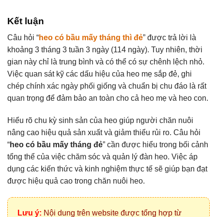
Kết luận
Câu hỏi “
heo có bầu mấy tháng thì đẻ
” được trả lời là
khoảng 3 tháng 3 tuần 3 ngày (114 ngày). Tuy nhiên, thời
gian này chỉ là trung bình và có thể có sự chênh lệch nhỏ.
Việc quan sát kỹ các dấu hiệu của heo mẹ sắp đẻ, ghi
chép chính xác ngày phối giống và chuẩn bị chu đáo là rất
quan trọng để đảm bảo an toàn cho cả heo mẹ và heo con.
Hiểu rõ chu kỳ sinh sản của heo giúp người chăn nuôi
nâng cao hiệu quả sản xuất và giảm thiểu rủi ro. Câu hỏi
“
heo có bầu mấy tháng đẻ
” cần được hiểu trong bối cảnh
tổng thể của việc chăm sóc và quản lý đàn heo. Việc áp
dụng các kiến thức và kinh nghiệm thực tế sẽ giúp bạn đạt
được hiệu quả cao trong chăn nuôi heo.
Lưu ý:
Nội dung trên website được tổng hợp từ