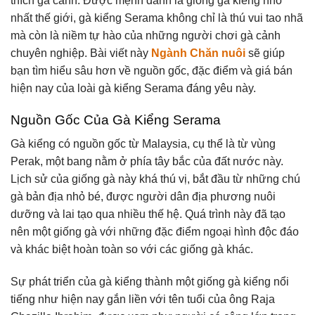
thích gà cảnh. Được mệnh danh là giống gà kiểng nhỏ
nhất thế giới, gà kiểng Serama không chỉ là thú vui tao nhã
mà còn là niềm tự hào của những người chơi gà cảnh
chuyên nghiệp. Bài viết này
Ngành Chăn nuôi
sẽ giúp
bạn tìm hiểu sâu hơn về nguồn gốc, đặc điểm và giá bán
hiện nay của loài gà kiểng Serama đáng yêu này.
Nguồn Gốc Của Gà Kiểng Serama
Gà kiểng có nguồn gốc từ Malaysia, cụ thể là từ vùng
Perak, một bang nằm ở phía tây bắc của đất nước này.
Lịch sử của giống gà này khá thú vị, bắt đầu từ những chú
gà bản địa nhỏ bé, được người dân địa phương nuôi
dưỡng và lai tạo qua nhiều thế hệ. Quá trình này đã tạo
nên một giống gà với những đặc điểm ngoại hình độc đáo
và khác biệt hoàn toàn so với các giống gà khác.
Sự phát triển của gà kiểng thành một giống gà kiểng nổi
tiếng như hiện nay gắn liền với tên tuổi của ông Raja