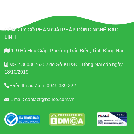
CÔNG TY CỔ PHẦN GIẢI PHÁP CÔNG NGHỆ BẢO
LINH
119 Hà Huy Giáp, Phường Trấn Biên, Tỉnh Đồng Nai
MST: 3603676202 do Sở KH&ĐT Đồng Nai cấp ngày
18/10/2019
Điện thoại/ Zalo:
0949.339.222
Email:
contact@balico.com.vn