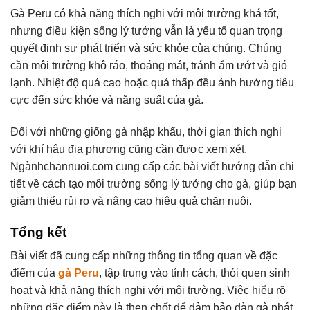
Gà Peru có khả năng thích nghi với môi trường khá tốt,
nhưng điều kiện sống lý tưởng vẫn là yếu tố quan trọng
quyết định sự phát triển và sức khỏe của chúng. Chúng
cần môi trường khô ráo, thoáng mát, tránh ẩm ướt và gió
lạnh. Nhiệt độ quá cao hoặc quá thấp đều ảnh hưởng tiêu
cực đến sức khỏe và năng suất của gà.
Đối với những giống gà nhập khẩu, thời gian thích nghi
với khí hậu địa phương cũng cần được xem xét.
Ngànhchannuoi.com cung cấp các bài viết hướng dẫn chi
tiết về cách tạo môi trường sống lý tưởng cho gà, giúp bạn
giảm thiểu rủi ro và nâng cao hiệu quả chăn nuôi.
Tổng kết
Bài viết đã cung cấp những thông tin tổng quan về đặc
điểm của
gà Peru
, tập trung vào tính cách, thói quen sinh
hoạt và khả năng thích nghi với môi trường. Việc hiểu rõ
những đặc điểm này là then chốt để đảm bảo đàn gà phát