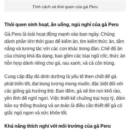
Tính cách và thói quen của gà Peru
Thói quen sinh hoạt, ăn uống, ngủ nghỉ của gà Peru
Gà Peru là loài hoạt động mạnh vào ban ngày. Chúng
dành phần lớn thời gian để kiếm ăn, tìm kiếm thức ăn, tắm
nắng và tương tác với các con khác trong đàn. Chế độ ăn
của chúng khá đa dạng, bao gồm các loại ngũ cốc, thức ăn
hỗn hợp dành riêng cho gà, rau xanh, và cả côn trùng.
Cung cấp đầy đủ dinh dưỡng là yếu tố then chốt để gà
phát triển tốt, đạt trọng lượng mong muốn, đặc biệt đối với
các giống gà hướng thịt. Ban đêm, gà sẽ tìm nơi khô ráo,
yên tĩnh để nghỉ ngơi. Việc thiết kế chuồng trại hợp lý, đảm
bảo sự thông thoáng và an toàn là điều cần thiết để gà có
giấc ngủ ngon và sức khỏe tốt.
Khả năng thích nghi với môi trường của gà Peru