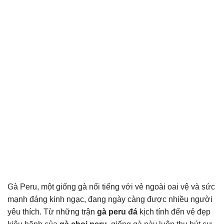
Gà Peru, một giống gà nổi tiếng với vẻ ngoài oai vệ và sức
mạnh đáng kinh ngạc, đang ngày càng được nhiều người
yêu thích. Từ những trận
gà peru đá
kịch tính đến vẻ đẹp