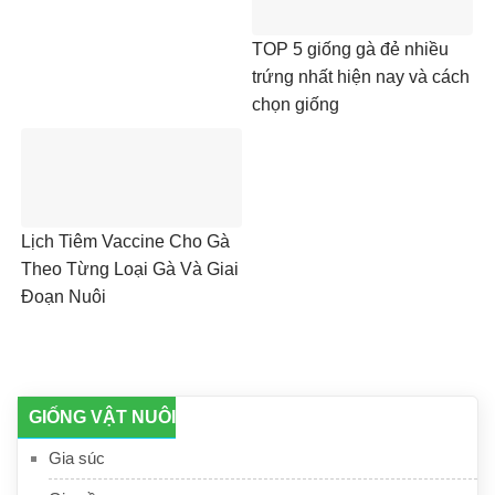
TOP 5 giống gà đẻ nhiều
trứng nhất hiện nay và cách
chọn giống
Lịch Tiêm Vaccine Cho Gà
Theo Từng Loại Gà Và Giai
Đoạn Nuôi
GIỐNG VẬT NUÔI
Gia súc