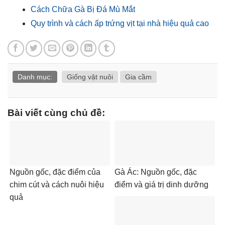
Cách Chữa Gà Bị Đá Mù Mắt
Quy trình và cách ấp trứng vịt tại nhà hiệu quả cao
Danh mục:
Giống vật nuôi
Gia cầm
Bài viết cùng chủ đề:
Nguồn gốc, đặc điểm của
Gà Ác: Nguồn gốc, đặc
chim cút và cách nuôi hiệu
điểm và giá trị dinh dưỡng
quả