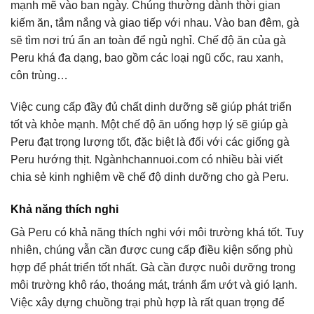
mạnh mẽ vào ban ngày. Chúng thường dành thời gian
kiếm ăn, tắm nắng và giao tiếp với nhau. Vào ban đêm, gà
sẽ tìm nơi trú ẩn an toàn để ngủ nghỉ. Chế độ ăn của gà
Peru khá đa dạng, bao gồm các loại ngũ cốc, rau xanh,
côn trùng…
Việc cung cấp đầy đủ chất dinh dưỡng sẽ giúp phát triển
tốt và khỏe mạnh. Một chế độ ăn uống hợp lý sẽ giúp gà
Peru đạt trọng lượng tốt, đặc biệt là đối với các giống gà
Peru hướng thịt. Ngànhchannuoi.com có nhiều bài viết
chia sẻ kinh nghiệm về chế độ dinh dưỡng cho gà Peru.
Khả năng thích nghi
Gà Peru có khả năng thích nghi với môi trường khá tốt. Tuy
nhiên, chúng vẫn cần được cung cấp điều kiện sống phù
hợp để phát triển tốt nhất. Gà cần được nuôi dưỡng trong
môi trường khô ráo, thoáng mát, tránh ẩm ướt và gió lạnh.
Việc xây dựng chuồng trại phù hợp là rất quan trọng để