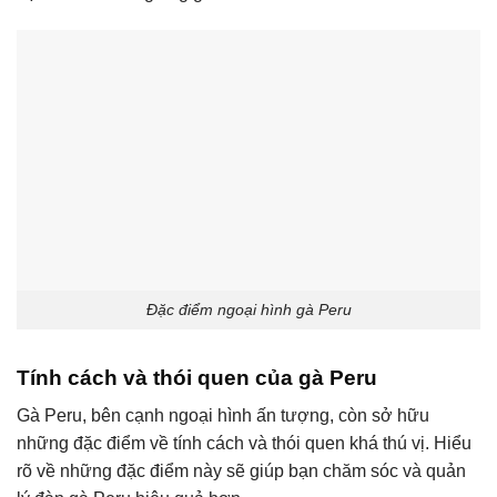
Đặc điểm ngoại hình gà Peru
Tính cách và thói quen của gà Peru
Gà Peru, bên cạnh ngoại hình ấn tượng, còn sở hữu
những đặc điểm về tính cách và thói quen khá thú vị. Hiểu
rõ về những đặc điểm này sẽ giúp bạn chăm sóc và quản