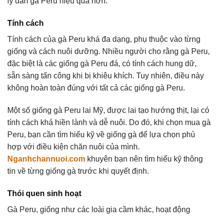
lý đàn gà Peru hiệu quả hơn.
Tính cách
Tính cách của gà Peru khá đa dạng, phụ thuộc vào từng
giống và cách nuôi dưỡng. Nhiều người cho rằng gà Peru,
đặc biệt là các giống gà Peru đá, có tính cách hung dữ,
sẵn sàng tấn công khi bị khiêu khích. Tuy nhiên, điều này
không hoàn toàn đúng với tất cả các giống gà Peru.
Một số giống gà Peru lai Mỹ, được lai tạo hướng thịt, lại có
tính cách khá hiền lành và dễ nuôi. Do đó, khi chọn mua gà
Peru, bạn cần tìm hiểu kỹ về giống gà để lựa chọn phù
hợp với điều kiện chăn nuôi của mình.
Nganhchannuoi.com
khuyên bạn nên tìm hiểu kỹ thông
tin về từng giống gà trước khi quyết định.
Thói quen sinh hoạt
Gà Peru, giống như các loài gia cầm khác, hoạt động