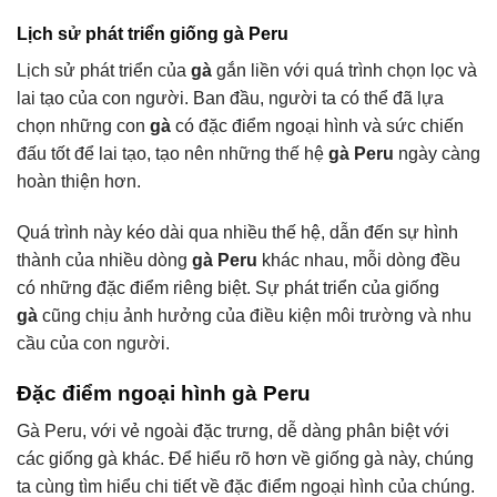
Lịch sử phát triển giống gà Peru
Lịch sử phát triển của
gà
gắn liền với quá trình chọn lọc và
lai tạo của con người. Ban đầu, người ta có thể đã lựa
chọn những con
gà
có đặc điểm ngoại hình và sức chiến
đấu tốt để lai tạo, tạo nên những thế hệ
gà Peru
ngày càng
hoàn thiện hơn.
Quá trình này kéo dài qua nhiều thế hệ, dẫn đến sự hình
thành của nhiều dòng
gà Peru
khác nhau, mỗi dòng đều
có những đặc điểm riêng biệt. Sự phát triển của giống
gà
cũng chịu ảnh hưởng của điều kiện môi trường và nhu
cầu của con người.
Đặc điểm ngoại hình gà Peru
Gà Peru, với vẻ ngoài đặc trưng, dễ dàng phân biệt với
các giống gà khác. Để hiểu rõ hơn về giống gà này, chúng
ta cùng tìm hiểu chi tiết về đặc điểm ngoại hình của chúng.