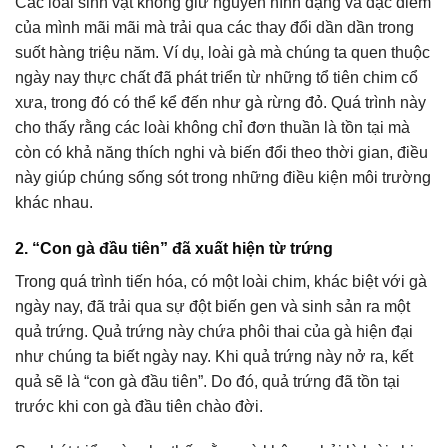
Các loài sinh vật không giữ nguyên hình dạng và đặc điểm
của mình mãi mãi mà trải qua các thay đổi dần dần trong
suốt hàng triệu năm. Ví dụ, loài gà mà chúng ta quen thuộc
ngày nay thực chất đã phát triển từ những tổ tiên chim cổ
xưa, trong đó có thể kể đến như gà rừng đỏ. Quá trình này
cho thấy rằng các loài không chỉ đơn thuần là tồn tại mà
còn có khả năng thích nghi và biến đổi theo thời gian, điều
này giúp chúng sống sót trong những điều kiện môi trường
khác nhau.
2. “Con gà đầu tiên” đã xuất hiện từ trứng
Trong quá trình tiến hóa, có một loài chim, khác biệt với gà
ngày nay, đã trải qua sự đột biến gen và sinh sản ra một
quả trứng. Quả trứng này chứa phôi thai của gà hiện đại
như chúng ta biết ngày nay. Khi quả trứng này nở ra, kết
quả sẽ là “con gà đầu tiên”. Do đó, quả trứng đã tồn tại
trước khi con gà đầu tiên chào đời.