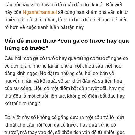
câu hỏi này vẫn chưa có lời giải đáp dứt khoát. Bài viết
này của
Nganhchannuoi
sẽ cùng bạn khám phá vấn đề từ
nhiều góc độ khác nhau, từ sinh học đến triết học, để hiểu
rõ hơn về cuộc tranh luận bất tận này.
Vấn đề muôn thuở “con gà có trước hay quả
trứng có trước”
Câu hỏi “con gà có trước hay quả trứng có trước” nghe có
vẻ đơn giản, nhưng lại ẩn chứa một chiều sâu triết học
đáng kinh ngạc. Nó đặt ra những câu hỏi cơ bản về
nguyên nhân và kết quả, về sự khởi đầu và sự tiến hóa
của sự sống. Liệu có một điểm bắt đầu tuyệt đối, hay mọi
thứ đều là một chuỗi liên tục, không có điểm bắt đầu hay
kết thúc rõ ràng?
Bài viết này sẽ không cố gắng đưa ra một câu trả lời dứt
khoát cho câu hỏi “con gà có trước hay quả trứng có
trước”, mà thay vào đó, sẽ phân tích vấn đề từ nhiều góc