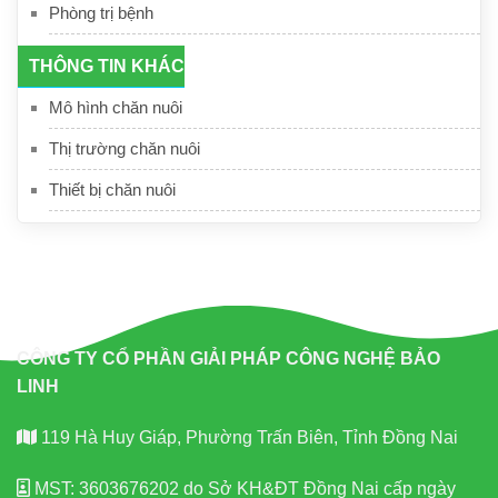
Phòng trị bệnh
THÔNG TIN KHÁC
Mô hình chăn nuôi
Thị trường chăn nuôi
Thiết bị chăn nuôi
CÔNG TY CỔ PHẦN GIẢI PHÁP CÔNG NGHỆ BẢO
LINH
119 Hà Huy Giáp, Phường Trấn Biên, Tỉnh Đồng Nai
MST: 3603676202 do Sở KH&ĐT Đồng Nai cấp ngày