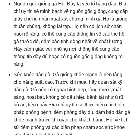
Nguồn gốc giống gà Hồ: Đây là yếu tố hàng đầu. Địa
chỉ uy tín sẽ minh bạch về nguồn gốc giống, cung cấp
giấy chứng nhận xuất xứ, chứng minh gà Hồ là giống
thuần chủng, không lai tạp. Họ nên có lịch sử chăn
nuôi rõ ràng, có thể cung cấp thông tin về các thế hệ
gà trước đó, đảm bảo tính đồng nhất về chất lượng.
Hãy cảnh giác với những nơi không thể cung cấp
thông tin đầy đủ hoặc có nguồn gốc giống không rõ
ràng.
Sức khỏe đàn gà: Gà giống khỏe mạnh là nền tảng
cho năng suất cao. Trước khi mua, hãy quan sát kỹ
đàn gà. Gà nên có ngoại hình đẹp, lông mượt, mắt
sáng, hoạt bát, không có dấu hiệu bệnh tật như ủ rũ,
bỏ ăn, tiêu chảy. Địa chỉ uy tín sẽ thực hiện các biện
pháp phòng bệnh, tiêm phòng đầy đủ, đảm bảo đàn gà
khỏe mạnh trước khi giao cho khách hàng. Hỏi về lịch
sử tiêm phòng và các biện pháp chăm sóc sức khỏe
của đàn gà là điều cần thiết.