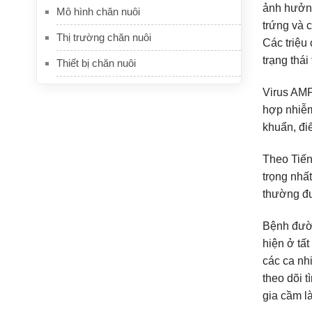
ảnh hưởng
Mô hình chăn nuôi
trứng và 
Thị trường chăn nuôi
Các triệu
trạng thái
Thiết bị chăn nuôi
Virus AMP
hợp nhiễm
khuẩn, đi
Theo Tiến
trọng nhấ
thường đư
Bệnh đườ
hiện ở tấ
các ca nh
theo dõi 
gia cầm là