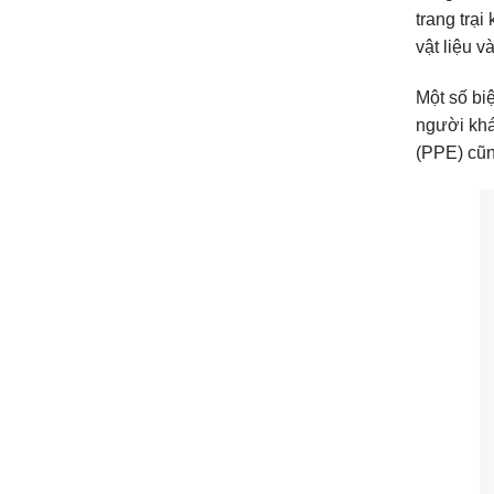
trang trại
vật liệu v
Một số bi
người khác
(PPE) cũn