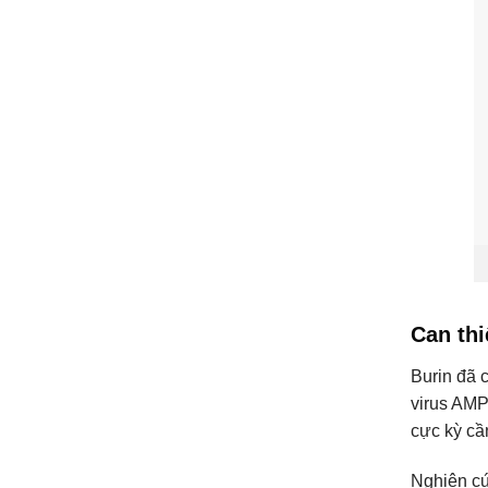
Can th
Burin đã 
virus AMP
cực kỳ cần
Nghiên cứ