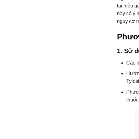
lại hiệu q
này có ý 
nguy cơ m
Phươn
1. Sử d
Các l
Hướng
Tylos
Phươn
thuốc