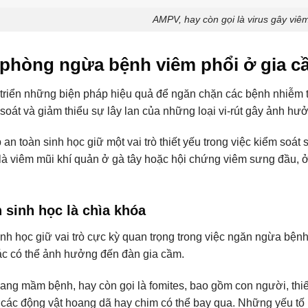
AMPV, hay còn gọi là virus gây viêm
phòng ngừa bệnh viêm phổi ở gia c
 triển những biện pháp hiệu quả để ngăn chặn các bệnh nhiễm t
 soát và giảm thiểu sự lây lan của những loại vi-rút gây ảnh hư
 an toàn sinh học giữ một vai trò thiết yếu trong việc kiểm soá
là viêm mũi khí quản ở gà tây hoặc hội chứng viêm sưng đầu, ở 
 sinh học là chìa khóa
inh học giữ vai trò cực kỳ quan trọng trong việc ngăn ngừa bện
c có thể ảnh hưởng đến đàn gia cầm.
ng mầm bệnh, hay còn gọi là fomites, bao gồm con người, thiết b
các động vật hoang dã hay chim có thể bay qua. Những yếu tố n