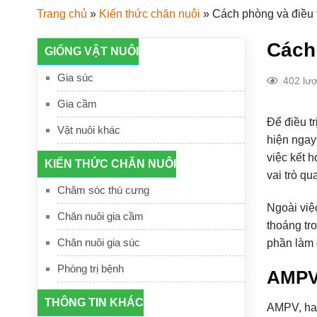
Trang chủ
»
Kiến thức chăn nuôi
»
Cách phòng và điều t
Cách 
GIỐNG VẬT NUÔI
Gia súc
402 lư
Gia cầm
Để điều t
Vật nuôi khác
hiện ngay
việc kết 
KIẾN THỨC CHĂN NUÔI
vai trò qu
Chăm sóc thú cưng
Ngoài việ
Chăn nuôi gia cầm
thoáng tr
Chăn nuôi gia súc
phần làm 
Phòng trị bệnh
AMPV 
THÔNG TIN KHÁC
AMPV, hay