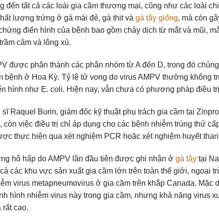
 đến tất cả các loài gia cầm thương mại, cũng như các loài c
chất lượng trứng ở gà mái đẻ, gà thịt và
gà tây giống
, mà còn gâ
 chứng điển hình của bệnh bao gồm chảy dịch từ mắt và mũi, mắt 
 trầm cảm và lông xù.
V được phân thành các phân nhóm từ A đến D, trong đó chủng 
 bệnh ở Hoa Kỳ. Tỷ lệ tử vong do virus AMPV thường không trực
ển hình như E. coli. Hiện nay, vẫn chưa có phương pháp điều tr
 sĩ Raquel Burin, giám đốc kỹ thuật phụ trách gia cầm tại Zin
t, còn việc điều trị chỉ áp dụng cho các bệnh nhiễm trùng thứ
ợc thực hiện qua xét nghiệm PCR hoặc xét nghiệm huyết thanh
ng hô hấp do AMPV lần đầu tiên được ghi nhận ở
gà tây
tại Na
t cả các khu vực sản xuất gia cầm lớn trên toàn thế giới, ngoại
iễm virus metapneumovirus ở gia cầm trên khắp Canada. Mặc
tình hình nhiễm virus này trong gia cầm, nhưng khả năng virus x
 rất cao.