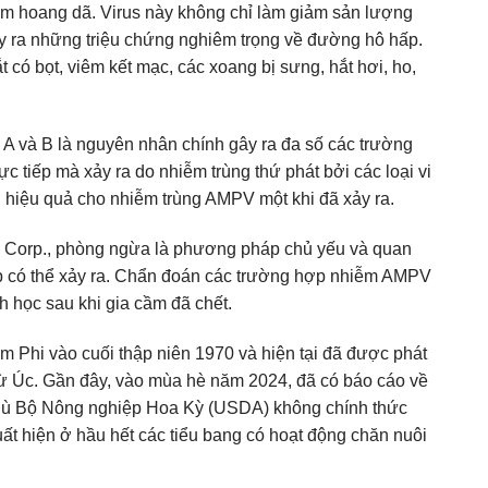
him hoang dã. Virus này không chỉ làm giảm sản lượng
y ra những triệu chứng nghiêm trọng về đường hô hấp.
có bọt, viêm kết mạc, các xoang bị sưng, hắt hơi, ho,
A và B là nguyên nhân chính gây ra đa số các trường
 tiếp mà xảy ra do nhiễm trùng thứ phát bởi các loại vi
ị hiệu quả cho nhiễm trùng AMPV một khi đã xảy ra.
pro Corp., phòng ngừa là phương pháp chủ yếu và quan
 cấp có thể xảy ra. Chẩn đoán các trường hợp nhiễm AMPV
 học sau khi gia cầm đã chết.
m Phi vào cuối thập niên 1970 và hiện tại đã được phát
 trừ Úc. Gần đây, vào mùa hè năm 2024, đã có báo cáo về
 dù Bộ Nông nghiệp Hoa Kỳ (USDA) không chính thức
uất hiện ở hầu hết các tiểu bang có hoạt động chăn nuôi