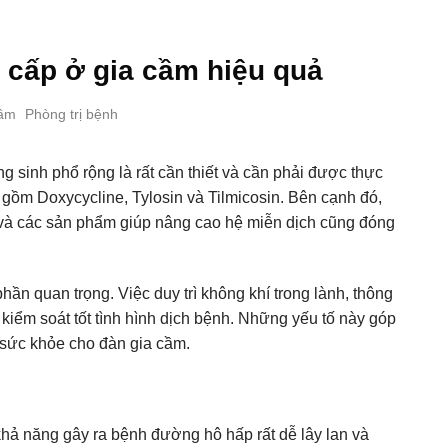
i cấp ở gia cầm hiệu quả
cầm
Phòng trị bệnh
g sinh phổ rộng là rất cần thiết và cần phải được thực
gồm Doxycycline, Tylosin và Tilmicosin. Bên cạnh đó,
t và các sản phẩm giúp nâng cao hệ miễn dịch cũng đóng
ần quan trọng. Việc duy trì không khí trong lành, thông
kiểm soát tốt tình hình dịch bệnh. Những yếu tố này góp
 sức khỏe cho đàn gia cầm.
 khả năng gây ra bệnh đường hô hấp rất dễ lây lan và