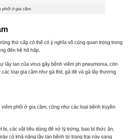
 phổi ở gia cầm.
ầm
rùng thứ cấp có thể có ý nghĩa vô cùng quan trọng trong
ởng đến hệ hô hấp.
t sự lây lan của virus gây bệnh viêm ph pneumonia, còn
các loại gia cầm như gà thịt, gà đẻ và gà tây thương
h viêm phổi ở gia cầm, cũng như các loại bệnh truyền
ị, các vật liệu dùng để xử lý trứng, bao bì thức ăn,
ày có khả năng lây lan bệnh từ trang trại này sang