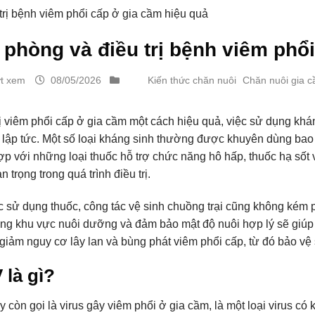
rị bệnh viêm phổi cấp ở gia cầm hiệu quả
phòng và điều trị bệnh viêm phổ
ợt xem
08/05/2026
Kiến thức chăn nuôi
Chăn nuôi gia 
rị viêm phổi cấp ở gia cầm một cách hiệu quả, việc sử dụng khán
 lập tức. Một số loại kháng sinh thường được khuyên dùng bao 
hợp với những loại thuốc hỗ trợ chức năng hô hấp, thuốc hạ số
an trọng trong quá trình điều trị.
c sử dụng thuốc, công tác vệ sinh chuồng trại cũng không kém ph
ong khu vực nuôi dưỡng và đảm bảo mật độ nuôi hợp lý sẽ giúp 
giảm nguy cơ lây lan và bùng phát viêm phổi cấp, từ đó bảo vệ
là gì?
 còn gọi là virus gây viêm phổi ở gia cầm, là một loại virus có