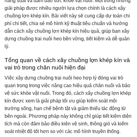
năng suất và đảm bảo sức khỏe vật nuôi. Một trong những
giải pháp được nhiều người lựa chọn chính là cách xây
chuồng lợn khép kín. Bài viết này sẽ cung cấp dự toán chi
phí chi tiết, chia sẻ mô hình kỹ thuật tiêu chuẩn và hướng
dẫn cách xây chuồng lợn khép kín hiệu quả, giúp bạn xây
dựng chuồng trại nuôi heo bền vững, tiết kiệm và dễ quản
lý.
Tổng quan về cách xây chuồng lợn khép kín và
vai trò trong chăn nuôi hiện đại
Việc xây dựng chuồng trại nuôi heo hợp lý đóng vai trò
quan trọng trong việc nâng cao hiệu quả chăn nuôi và bảo
vệ sức khỏe vật nuôi. Trong đó, cách xây chuồng lợn khép
kín được xem là giải pháp tối ưu giúp kiểm soát môi
trường sống, hạn chế bệnh tật và giảm thiểu tác động từ
bên ngoài. Phương pháp này không chỉ giúp tiết kiệm diện
tích mà còn đảm bảo điều kiện vệ sinh, thông gió và kiểm
soát nhiệt độ tốt hơn so với các mô hình truyền thống.