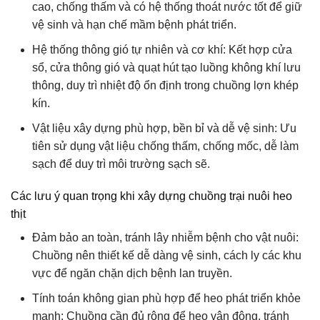
cao, chống thấm và có hệ thống thoát nước tốt để giữ
vệ sinh và hạn chế mầm bệnh phát triển.
Hệ thống thông gió tự nhiên và cơ khí: Kết hợp cửa
sổ, cửa thông gió và quạt hút tạo luồng không khí lưu
thông, duy trì nhiệt độ ổn định trong chuồng lợn khép
kín.
Vật liệu xây dựng phù hợp, bền bỉ và dễ vệ sinh: Ưu
tiên sử dụng vật liệu chống thấm, chống mốc, dễ làm
sạch để duy trì môi trường sạch sẽ.
Các lưu ý quan trọng khi xây dựng chuồng trại nuôi heo
thịt
Đảm bảo an toàn, tránh lây nhiễm bệnh cho vật nuôi:
Chuồng nên thiết kế dễ dàng vệ sinh, cách ly các khu
vực để ngăn chặn dịch bệnh lan truyền.
Tính toán không gian phù hợp để heo phát triển khỏe
mạnh: Chuồng cần đủ rộng để heo vận động, tránh