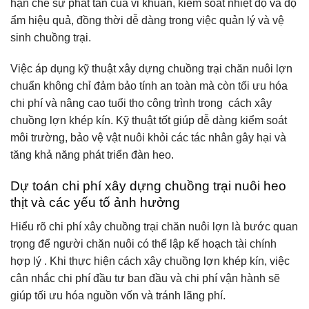
hạn chế sự phát tán của vi khuẩn, kiểm soát nhiệt độ và độ
ẩm hiệu quả, đồng thời dễ dàng trong việc quản lý và vệ
sinh chuồng trại.
Việc áp dụng kỹ thuật xây dựng chuồng trại chăn nuôi lợn
chuẩn không chỉ đảm bảo tính an toàn mà còn tối ưu hóa
chi phí và nâng cao tuổi thọ công trình trong
cách xây
chuồng lợn khép kín
. Kỹ thuật tốt giúp dễ dàng kiểm soát
môi trường, bảo vệ vật nuôi khỏi các tác nhân gây hại và
tăng khả năng phát triển đàn heo.
Dự toán chi phí xây dựng chuồng trại nuôi heo
thịt và các yếu tố ảnh hưởng
Hiểu rõ chi phí xây chuồng trại chăn nuôi lợn là bước quan
trọng để người chăn nuôi có thể lập kế hoạch tài chính
hợp lý . Khi thực hiện cách xây chuồng lợn khép kín, việc
cân nhắc chi phí đầu tư ban đầu và chi phí vận hành sẽ
giúp tối ưu hóa nguồn vốn và tránh lãng phí.