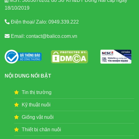
MST: 3603676202 do Sở KH&ĐT Đồng Nai cấp ngày
18/10/2019
Điện thoại/ Zalo:
0949.339.222
Email:
contact@balico.com.vn
NỘI DUNG NỔI BẬT
Tin thị trường
Kỹ thuật nuôi
Giống vật nuôi
Thiết bị chăn nuôi