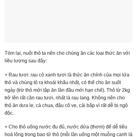
Tóm lại, nuôi thỏ ta nên cho chúng ăn các loại thức ăn với
liều lượng sau đây:
+ Rau tươi: rau cỏ xanh tươi là thức ăn chính của mọi lứa
thỏ và chúng tỏ ra khoái khẩu nhất, có thể cho ăn suốt
ngày (trừ thỏ mới tập ăn lần đầu mới hạn chế). Thỏ từ 2kg
trở lên rất cần rau tươi, nhất là rau lang. Không nên cho
thỏ ăn dưa le, cà chua, đậu cô ve, cải bắp vì rất dễ bị ngộ
độc.
+ Cho thỏ uống nước đu đủ, nước dứa (thơm) để dễ tiêu
hoá lông trong bao tử thỏ (mỗi lần uống một muỗng canh là