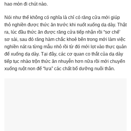
hao mòn đi chút nào.
Nói như thế không có nghĩa là chỉ có răng cửa mới giúp
thỏ nghiền được thức ăn trước khi nuốt xuống dạ dày. Thật
ra, lúc đầu thức ăn được răng cửa tiếp nhận rồi “sơ chế’
sơ sài, sau đó răng hàm chắc khoẻ bên trong mới làm việc
nghiền nát ra từng mẫu nhỏ rồi từ đó mới lọt vào thực quản
để xuống dạ dày. Tại đây, các cơ quan co thắt của dạ dày
tiếp tục nhào trộn thức ăn nhuyễn hơn nữa rồi mới chuyển
xuống ruột non để “lựa” các chất bổ dưỡng nuôi thân.