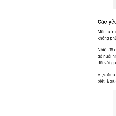
Các yế
Môi trườn
không phù
Nhiệt độ 
độ nuôi n
đối với g
Việc điều
biệt là g