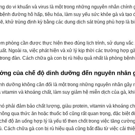
ng do vi khuẩn và virus là một trong những nguyên nhân chính gâ
bệnh đường hô hấp, tiêu hóa, làm suy yếu sức khỏe gà và tạo đi
 sẽ, khử trùng định kỳ bằng các dung dịch sát trùng phù hợp là
êm phòng cần được thực hiện theo đúng lịch trình, sử dụng vắc
ất. Ngoài ra, việc phát hiện và xử lý kịp thời các trường hợp g
trong đàn. Cách chữa gà con bị rù hiệu quả nhất là phòng bệnh
ởng của chế độ dinh dưỡng đến nguyên nhân g
nh dưỡng không cân đối là một trong những nguyên nhân gây ra 
là vitamin và khoáng chất, làm suy giảm hệ miễn dịch của gà, k
ó phải đảm bảo chất lượng, giàu protein, vitamin và khoáng chấ
 thông qua thức ăn hoặc thuốc bổ cũng rất quan trọng, đặc biệt 
t chế độ ăn uống hợp lý là yếu tố then chốt trong việc tăng c
ù. Cách chữa gà con bị rù hiệu quả cũng bắt đầu từ việc cải th