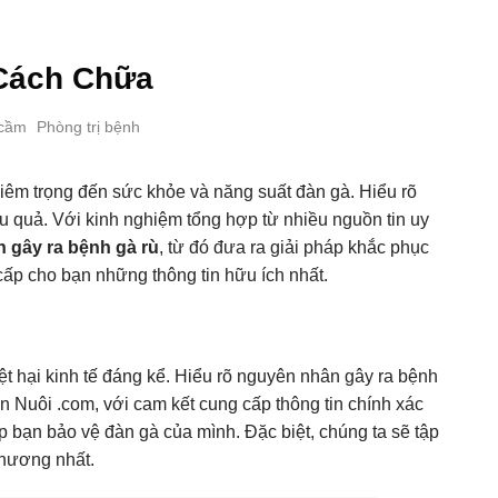
Cách Chữa
 cầm
Phòng trị bệnh
êm trọng đến sức khỏe và năng suất đàn gà. Hiểu rõ
u quả. Với kinh nghiệm tổng hợp từ nhiều nguồn tin uy
 gây ra bệnh gà rù
, từ đó đưa ra giải pháp khắc phục
g cấp cho bạn những thông tin hữu ích nhất.
iệt hại kinh tế đáng kể. Hiểu rõ nguyên nhân gây ra bệnh
 Nuôi .com, với cam kết cung cấp thông tin chính xác
iúp bạn bảo vệ đàn gà của mình. Đặc biệt, chúng ta sẽ tập
thương nhất.