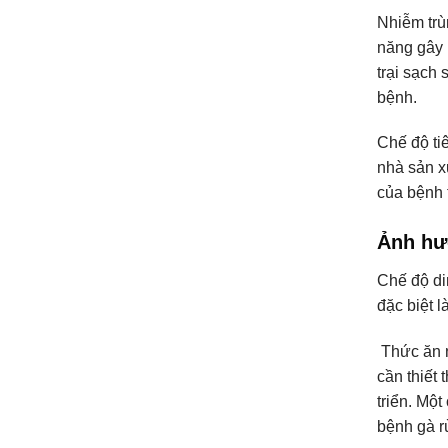
Nhiễm trù
năng gây 
trại sạch
bệnh.
Chế độ ti
nhà sản xu
của bệnh 
Ảnh hư
Chế độ di
đặc biệt 
Thức ăn n
cần thiết
triển. Mộ
bệnh gà r