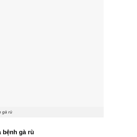
 gà rù
a bệnh gà rù