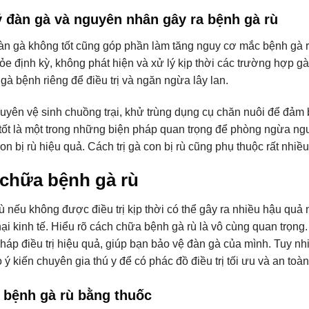
 đàn gà và nguyên nhân gây ra bệnh gà rù
àn gà không tốt cũng góp phần làm tăng nguy cơ mắc bệnh gà r
hỏe định kỳ, không phát hiện và xử lý kịp thời các trường hợp g
 gà bệnh riêng để điều trị và ngăn ngừa lây lan.
yên vệ sinh chuồng trại, khử trùng dụng cụ chăn nuôi để đảm 
 tốt là một trong những biện pháp quan trọng để phòng ngừa ng
n bị rù hiệu quả. Cách trị gà con bị rù cũng phụ thuộc rất nhiều
chữa bệnh gà rù
ù nếu không được điều trị kịp thời có thể gây ra nhiều hậu qu
 hại kinh tế. Hiểu rõ cách chữa bệnh gà rù là vô cùng quan t
áp điều trị hiệu quả, giúp bạn bảo vệ đàn gà của mình. Tuy nh
ý kiến chuyên gia thú y để có phác đồ điều trị tối ưu và an toàn
ị bệnh gà rù bằng thuốc