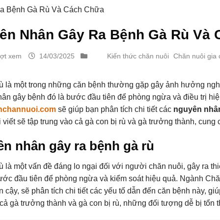
a Bệnh Gà Rù Và Cách Chữa
ên Nhân Gây Ra Bệnh Gà Rù Và 
ượt xem
14/03/2025
Kiến thức chăn nuôi
Chăn nuôi gia
ù là một trong những căn bệnh thường gặp gây ảnh hưởng nghi
ân gây bệnh đó là bước đầu tiên để phòng ngừa và điều trị hiệ
hchannuoi.com
sẽ giúp bạn phân tích chi tiết các
nguyên nhân
i viết sẽ tập trung vào cả gà con bị rù và gà trưởng thành, cun
n nhân gây ra bệnh gà rù
ù là một vấn đề đáng lo ngại đối với người chăn nuôi, gây ra th
bước đầu tiên để phòng ngừa và kiểm soát hiệu quả. Ngành Chăn
n cậy, sẽ phân tích chi tiết các yếu tố dẫn đến căn bệnh này, g
 cả gà trưởng thành và gà con bị rù, những đối tượng dễ bị tổn 