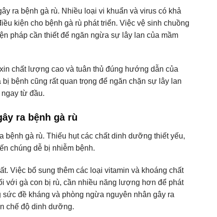
y ra bệnh gà rù. Nhiều loại vi khuẩn và virus có khả
ều kiện cho bệnh gà rù phát triển. Việc vệ sinh chuồng
 biện pháp cần thiết để ngăn ngừa sự lây lan của mầm
 xin chất lượng cao và tuân thủ đúng hướng dẫn của
à bị bệnh cũng rất quan trọng để ngăn chặn sự lây lan
 ngay từ đầu.
ây ra bệnh gà rù
bệnh gà rù. Thiếu hụt các chất dinh dưỡng thiết yếu,
hiến chúng dễ bị nhiễm bệnh.
t. Việc bổ sung thêm các loại vitamin và khoáng chất
đối với gà con bị rù, cần nhiều năng lượng hơn để phát
ường sức đề kháng và phòng ngừa nguyên nhân gây ra
iện chế độ dinh dưỡng.