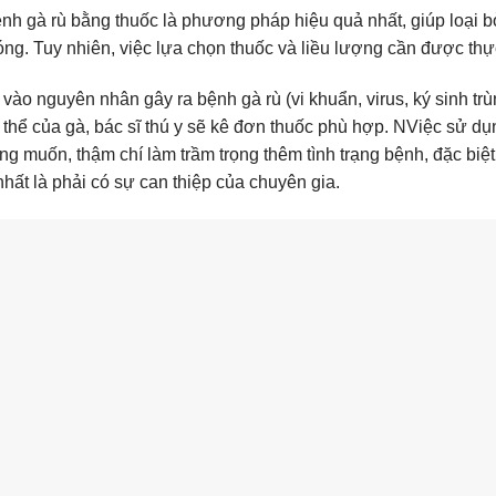
bệnh gà rù bằng thuốc là phương pháp hiệu quả nhất, giúp loại
ng. Tuy nhiên, việc lựa chọn thuốc và liều lượng cần được thự
 vào nguyên nhân gây ra bệnh gà rù (vi khuẩn, virus, ký sinh t
 thể của gà, bác sĩ thú y sẽ kê đơn thuốc phù hợp. NViệc sử d
g muốn, thậm chí làm trầm trọng thêm tình trạng bệnh, đặc biệt
nhất là phải có sự can thiệp của chuyên gia.