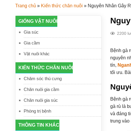
Trang chủ
»
Kiến thức chăn nuôi
»
Nguyên Nhân Gây R
Nguy
GIỐNG VẬT NUÔI
Gia súc
2200 l
Gia cầm
Bệnh gà r
Vật nuôi khác
nguyên nh
tín,
Ngan
KIẾN THỨC CHĂN NUÔI
tối ưu. Bà
Chăm sóc thú cưng
Nguyê
Chăn nuôi gia cầm
Bệnh gà r
Chăn nuôi gia súc
gà rù là 
Phòng trị bệnh
và đáng ti
trung vào
THÔNG TIN KHÁC