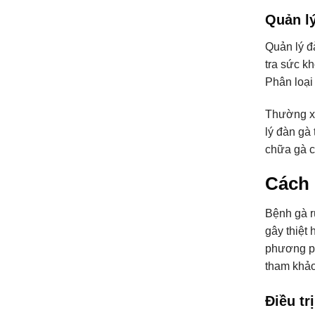
Quản lý
Quản lý đ
tra sức k
Phân loại
Thường xu
lý đàn gà
chữa gà co
Cách 
Bệnh gà r
gây thiệt
phương ph
tham khảo 
Điều tr