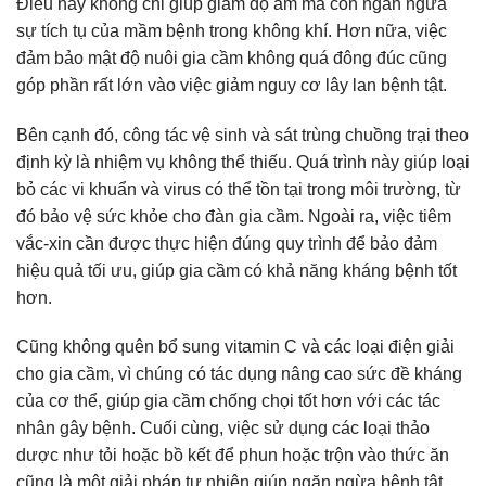
Điều này không chỉ giúp giảm độ ẩm mà còn ngăn ngừa
sự tích tụ của mầm bệnh trong không khí. Hơn nữa, việc
đảm bảo mật độ nuôi gia cầm không quá đông đúc cũng
góp phần rất lớn vào việc giảm nguy cơ lây lan bệnh tật.
Bên cạnh đó, công tác vệ sinh và sát trùng chuồng trại theo
định kỳ là nhiệm vụ không thể thiếu. Quá trình này giúp loại
bỏ các vi khuẩn và virus có thể tồn tại trong môi trường, từ
đó bảo vệ sức khỏe cho đàn gia cầm. Ngoài ra, việc tiêm
vắc-xin cần được thực hiện đúng quy trình để bảo đảm
hiệu quả tối ưu, giúp gia cầm có khả năng kháng bệnh tốt
hơn.
Cũng không quên bổ sung vitamin C và các loại điện giải
cho gia cầm, vì chúng có tác dụng nâng cao sức đề kháng
của cơ thể, giúp gia cầm chống chọi tốt hơn với các tác
nhân gây bệnh. Cuối cùng, việc sử dụng các loại thảo
dược như tỏi hoặc bồ kết để phun hoặc trộn vào thức ăn
cũng là một giải pháp tự nhiên giúp ngăn ngừa bệnh tật