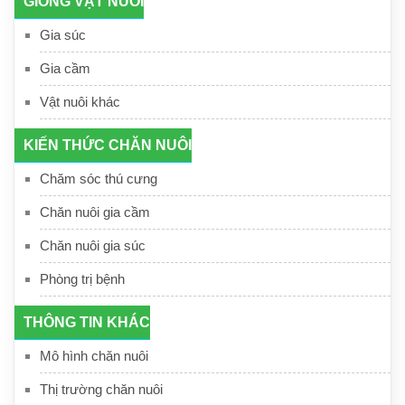
GIỐNG VẬT NUÔI
Gia súc
Gia cầm
Vật nuôi khác
KIẾN THỨC CHĂN NUÔI
Chăm sóc thú cưng
Chăn nuôi gia cầm
Chăn nuôi gia súc
Phòng trị bệnh
THÔNG TIN KHÁC
Mô hình chăn nuôi
Thị trường chăn nuôi