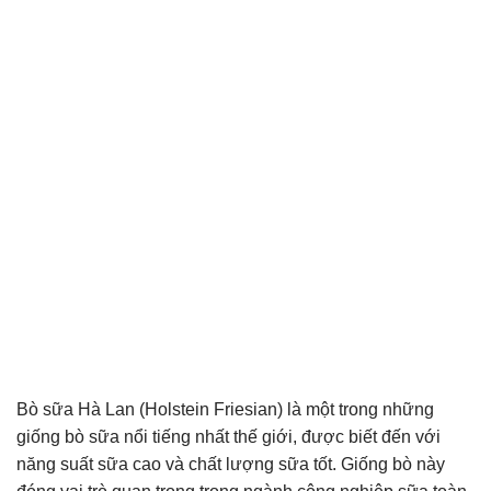
Bò sữa Hà Lan (Holstein Friesian) là một trong những
giống bò sữa nổi tiếng nhất thế giới, được biết đến với
năng suất sữa cao và chất lượng sữa tốt. Giống bò này