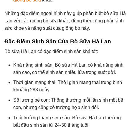
Những đặc điểm ngoại hình này giúp phân biệt bò sữa Hà
Lan với các giống bò sữa khác, đồng thời cũng phản ánh
sức khỏe và năng suất của giống bò này.
Đặc Điểm Sinh Sản Của Bò Sữa Hà Lan
Bò sữa Hà Lan có đặc điểm sinh sản khá tốt:
Khả năng sinh sản: Bò sữa Hà Lan có khả năng sinh
sản cao, có thể sinh sản nhiều lứa trong suốt đời.
Thời gian mang thai: Thời gian mang thai trung bình
khoảng 283 ngày.
Số lượng bê con: Thông thường mỗi lần sinh một bê
con, nhưng cũng có trường hợp sinh đôi.
Tuổi trưởng thành sinh sản: Bò sữa Hà Lan thường
bắt đầu sinh sản từ 24-30 tháng tuổi.