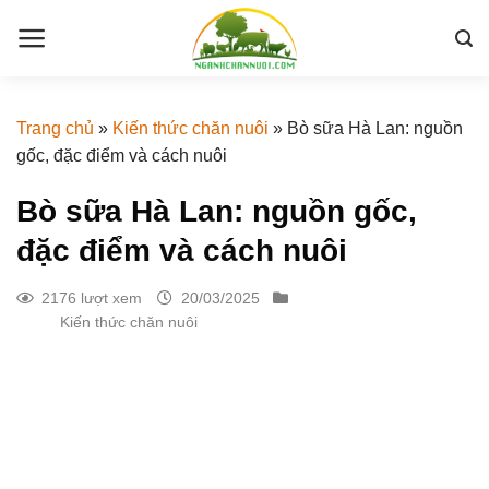
Skip
to
content
Trang chủ
»
Kiến thức chăn nuôi
»
Bò sữa Hà Lan: nguồn
gốc, đặc điểm và cách nuôi
Bò sữa Hà Lan: nguồn gốc,
đặc điểm và cách nuôi
2176 lượt xem
20/03/2025
Kiến thức chăn nuôi