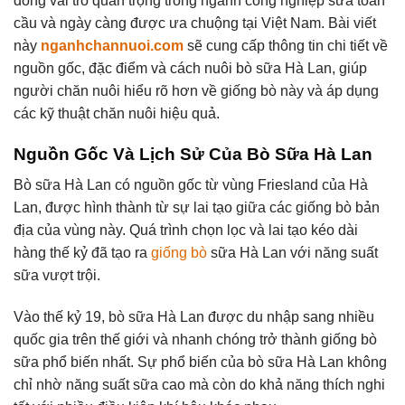
đóng vai trò quan trọng trong ngành công nghiệp sữa toàn
cầu và ngày càng được ưa chuộng tại Việt Nam. Bài viết
này
nganhchannuoi.com
sẽ cung cấp thông tin chi tiết về
nguồn gốc, đặc điểm và cách nuôi bò sữa Hà Lan, giúp
người chăn nuôi hiểu rõ hơn về giống bò này và áp dụng
các kỹ thuật chăn nuôi hiệu quả.
Nguồn Gốc Và Lịch Sử Của Bò Sữa Hà Lan
Bò sữa Hà Lan có nguồn gốc từ vùng Friesland của Hà
Lan, được hình thành từ sự lai tạo giữa các giống bò bản
địa của vùng này. Quá trình chọn lọc và lai tạo kéo dài
hàng thế kỷ đã tạo ra
giống bò
sữa Hà Lan với năng suất
sữa vượt trội.
Vào thế kỷ 19, bò sữa Hà Lan được du nhập sang nhiều
quốc gia trên thế giới và nhanh chóng trở thành giống bò
sữa phổ biến nhất. Sự phổ biến của bò sữa Hà Lan không
chỉ nhờ năng suất sữa cao mà còn do khả năng thích nghi