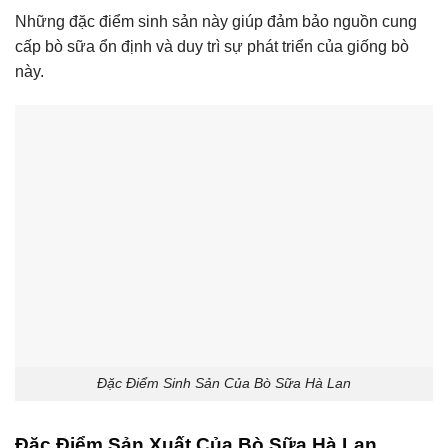
Những đặc điểm sinh sản này giúp đảm bảo nguồn cung
cấp bò sữa ổn định và duy trì sự phát triển của giống bò
này.
Đặc Điểm Sinh Sản Của Bò Sữa Hà Lan
Đặc Điểm Sản Xuất Của Bò Sữa Hà Lan