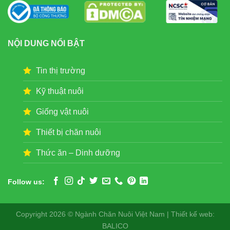
NỘI DUNG NỔI BẬT
Tin thị trường
Kỹ thuật nuôi
Giống vật nuôi
Thiết bị chăn nuôi
Thức ăn – Dinh dưỡng
Follow us:
Copyright 2026 © Ngành Chăn Nuôi Việt Nam | Thiết kế web:
BALICO