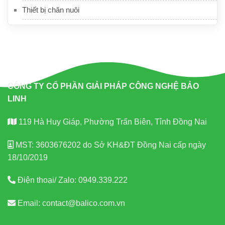
Thiết bị chăn nuôi
CÔNG TY CỔ PHẦN GIẢI PHÁP CÔNG NGHỆ BẢO
LINH
119 Hà Huy Giáp, Phường Trấn Biên, Tỉnh Đồng Nai
MST: 3603676202 do Sở KH&ĐT Đồng Nai cấp ngày
18/10/2019
Điện thoại/ Zalo:
0949.339.222
Email:
contact@balico.com.vn