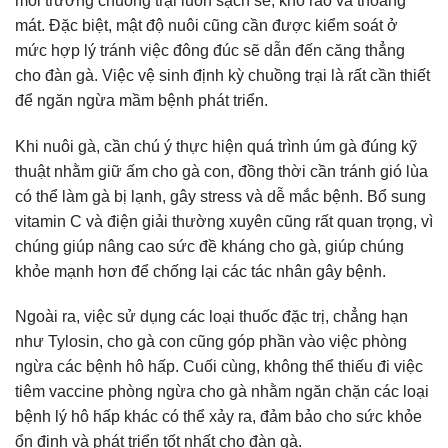
môi trường chuồng trại luôn sạch sẽ, khô ráo và thoáng
mát. Đặc biệt, mật độ nuôi cũng cần được kiểm soát ở
mức hợp lý tránh việc đông đúc sẽ dẫn đến căng thẳng
cho đàn gà. Việc vệ sinh định kỳ chuồng trại là rất cần thiết
để ngăn ngừa mầm bệnh phát triển.
Khi nuôi gà, cần chú ý thực hiện quá trình úm gà đúng kỹ
thuật nhằm giữ ấm cho gà con, đồng thời cần tránh gió lùa
có thể làm gà bị lạnh, gây stress và dễ mắc bệnh. Bổ sung
vitamin C và điện giải thường xuyên cũng rất quan trọng, vì
chúng giúp nâng cao sức đề kháng cho gà, giúp chúng
khỏe mạnh hơn để chống lại các tác nhân gây bệnh.
Ngoài ra, việc sử dụng các loại thuốc đặc trị, chẳng hạn
như Tylosin, cho gà con cũng góp phần vào việc phòng
ngừa các bệnh hô hấp. Cuối cùng, không thể thiếu đi việc
tiêm vaccine phòng ngừa cho gà nhằm ngăn chặn các loại
bệnh lý hô hấp khác có thể xảy ra, đảm bảo cho sức khỏe
ổn định và phát triển tốt nhất cho đàn gà.