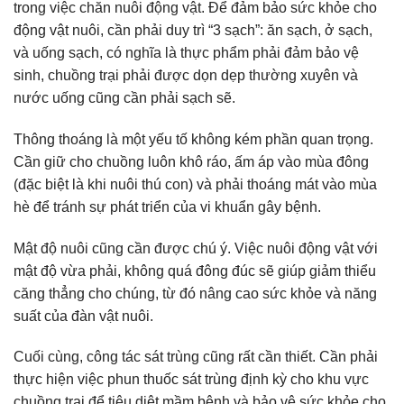
trong việc chăn nuôi động vật. Để đảm bảo sức khỏe cho
động vật nuôi, cần phải duy trì “3 sạch”: ăn sạch, ở sạch,
và uống sạch, có nghĩa là thực phẩm phải đảm bảo vệ
sinh, chuồng trại phải được dọn dẹp thường xuyên và
nước uống cũng cần phải sạch sẽ.
Thông thoáng là một yếu tố không kém phần quan trọng.
Cần giữ cho chuồng luôn khô ráo, ấm áp vào mùa đông
(đặc biệt là khi nuôi thú con) và phải thoáng mát vào mùa
hè để tránh sự phát triển của vi khuẩn gây bệnh.
Mật độ nuôi cũng cần được chú ý. Việc nuôi động vật với
mật độ vừa phải, không quá đông đúc sẽ giúp giảm thiểu
căng thẳng cho chúng, từ đó nâng cao sức khỏe và năng
suất của đàn vật nuôi.
Cuối cùng, công tác sát trùng cũng rất cần thiết. Cần phải
thực hiện việc phun thuốc sát trùng định kỳ cho khu vực
chuồng trại để tiêu diệt mầm bệnh và bảo vệ sức khỏe cho